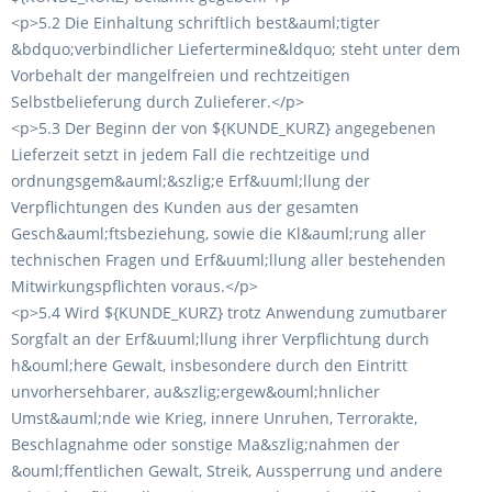
<p>5.2 Die Einhaltung schriftlich best&auml;tigter
&bdquo;verbindlicher Liefertermine&ldquo; steht unter dem
Vorbehalt der mangelfreien und rechtzeitigen
Selbstbelieferung durch Zulieferer.</p>
<p>5.3 Der Beginn der von ${KUNDE_KURZ} angegebenen
Lieferzeit setzt in jedem Fall die rechtzeitige und
ordnungsgem&auml;&szlig;e Erf&uuml;llung der
Verpflichtungen des Kunden aus der gesamten
Gesch&auml;ftsbeziehung, sowie die Kl&auml;rung aller
technischen Fragen und Erf&uuml;llung aller bestehenden
Mitwirkungspflichten voraus.</p>
<p>5.4 Wird ${KUNDE_KURZ} trotz Anwendung zumutbarer
Sorgfalt an der Erf&uuml;llung ihrer Verpflichtung durch
h&ouml;here Gewalt, insbesondere durch den Eintritt
unvorhersehbarer, au&szlig;ergew&ouml;hnlicher
Umst&auml;nde wie Krieg, innere Unruhen, Terrorakte,
Beschlagnahme oder sonstige Ma&szlig;nahmen der
&ouml;ffentlichen Gewalt, Streik, Aussperrung und andere