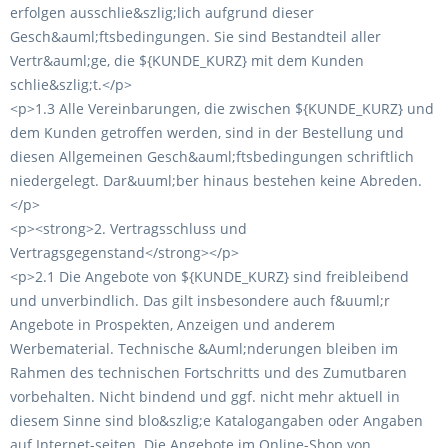
erfolgen ausschlie&szlig;lich aufgrund dieser
Gesch&auml;ftsbedingungen. Sie sind Bestandteil aller
Vertr&auml;ge, die ${KUNDE_KURZ} mit dem Kunden
schlie&szlig;t.</p>
<p>1.3 Alle Vereinbarungen, die zwischen ${KUNDE_KURZ} und
dem Kunden getroffen werden, sind in der Bestellung und
diesen Allgemeinen Gesch&auml;ftsbedingungen schriftlich
niedergelegt. Dar&uuml;ber hinaus bestehen keine Abreden.
</p>
<p><strong>2. Vertragsschluss und
Vertragsgegenstand</strong></p>
<p>2.1 Die Angebote von ${KUNDE_KURZ} sind freibleibend
und unverbindlich. Das gilt insbesondere auch f&uuml;r
Angebote in Prospekten, Anzeigen und anderem
Werbematerial. Technische &Auml;nderungen bleiben im
Rahmen des technischen Fortschritts und des Zumutbaren
vorbehalten. Nicht bindend und ggf. nicht mehr aktuell in
diesem Sinne sind blo&szlig;e Katalogangaben oder Angaben
auf Internet-seiten. Die Angebote im Online-Shop von