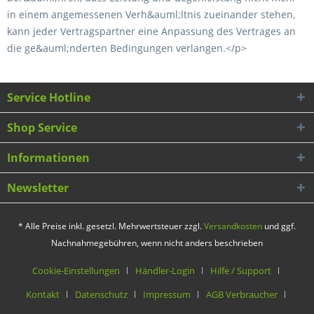
in einem angemessenen Verh&auml;ltnis zueinander stehen,
kann jeder Vertragspartner eine Anpassung des Vertrages an
die ge&auml;nderten Bedingungen verlangen.</p>
Service Hotline
Shop Service
Informationen
Newsletter
* Alle Preise inkl. gesetzl. Mehrwertsteuer zzgl.
Versandkosten
und ggf.
Nachnahmegebühren, wenn nicht anders beschrieben
Cookie-Einstellungen
Händler-Login
Hilfe / Support
Kontakt
Datenschutz
Impressum
AGB Verbraucher