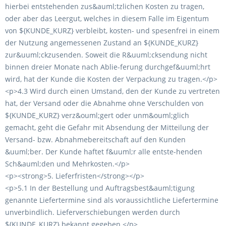
hierbei entstehenden zus&auml;tzlichen Kosten zu tragen,
oder aber das Leergut, welches in diesem Falle im Eigentum
von ${KUNDE_KURZ} verbleibt, kosten- und spesenfrei in einem
der Nutzung angemessenen Zustand an ${KUNDE_KURZ}
zur&uuml;ckzusenden. Soweit die R&uuml;cksendung nicht
binnen dreier Monate nach Ablie-ferung durchgef&uuml;hrt
wird, hat der Kunde die Kosten der Verpackung zu tragen.</p>
<p>4.3 Wird durch einen Umstand, den der Kunde zu vertreten
hat, der Versand oder die Abnahme ohne Verschulden von
${KUNDE_KURZ} verz&ouml;gert oder unm&ouml;glich
gemacht, geht die Gefahr mit Absendung der Mitteilung der
Versand- bzw. Abnahmebereitschaft auf den Kunden
&uuml;ber. Der Kunde haftet f&uuml;r alle entste-henden
Sch&auml;den und Mehrkosten.</p>
<p><strong>5. Lieferfristen</strong></p>
<p>5.1 In der Bestellung und Auftragsbest&auml;tigung
genannte Liefertermine sind als voraussichtliche Liefertermine
unverbindlich. Lieferverschiebungen werden durch
${KUNDE_KURZ} bekannt gegeben.</p>