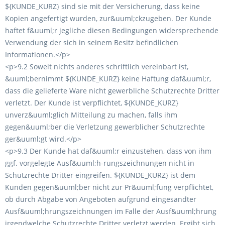
${KUNDE_KURZ} sind sie mit der Versicherung, dass keine
Kopien angefertigt wurden, zur&uuml;ckzugeben. Der Kunde
haftet f&uuml;r jegliche diesen Bedingungen widersprechende
Verwendung der sich in seinem Besitz befindlichen
Informationen.</p>
<p>9.2 Soweit nichts anderes schriftlich vereinbart ist,
&uuml;bernimmt ${KUNDE_KURZ} keine Haftung daf&uuml;r,
dass die gelieferte Ware nicht gewerbliche Schutzrechte Dritter
verletzt. Der Kunde ist verpflichtet, ${KUNDE_KURZ}
unverz&uuml;glich Mitteilung zu machen, falls ihm
gegen&uuml;ber die Verletzung gewerblicher Schutzrechte
ger&uuml;gt wird.</p>
<p>9.3 Der Kunde hat daf&uuml;r einzustehen, dass von ihm
ggf. vorgelegte Ausf&uuml;h-rungszeichnungen nicht in
Schutzrechte Dritter eingreifen. ${KUNDE_KURZ} ist dem
Kunden gegen&uuml;ber nicht zur Pr&uuml;fung verpflichtet,
ob durch Abgabe von Angeboten aufgrund eingesandter
Ausf&uuml;hrungszeichnungen im Falle der Ausf&uuml;hrung
irgendwelche Schutzrechte Dritter verletzt werden. Ergibt sich