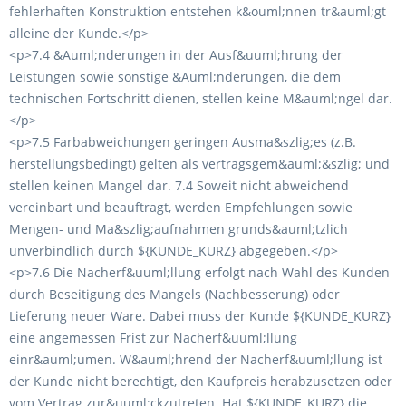
fehlerhaften Konstruktion entstehen k&ouml;nnen tr&auml;gt
alleine der Kunde.</p>
<p>7.4 &Auml;nderungen in der Ausf&uuml;hrung der
Leistungen sowie sonstige &Auml;nderungen, die dem
technischen Fortschritt dienen, stellen keine M&auml;ngel dar.
</p>
<p>7.5 Farbabweichungen geringen Ausma&szlig;es (z.B.
herstellungsbedingt) gelten als vertragsgem&auml;&szlig; und
stellen keinen Mangel dar. 7.4 Soweit nicht abweichend
vereinbart und beauftragt, werden Empfehlungen sowie
Mengen- und Ma&szlig;aufnahmen grunds&auml;tzlich
unverbindlich durch ${KUNDE_KURZ} abgegeben.</p>
<p>7.6 Die Nacherf&uuml;llung erfolgt nach Wahl des Kunden
durch Beseitigung des Mangels (Nachbesserung) oder
Lieferung neuer Ware. Dabei muss der Kunde ${KUNDE_KURZ}
eine angemessen Frist zur Nacherf&uuml;llung
einr&auml;umen. W&auml;hrend der Nacherf&uuml;llung ist
der Kunde nicht berechtigt, den Kaufpreis herabzusetzen oder
vom Vertrag zur&uuml;ckzutreten. Hat ${KUNDE_KURZ} die