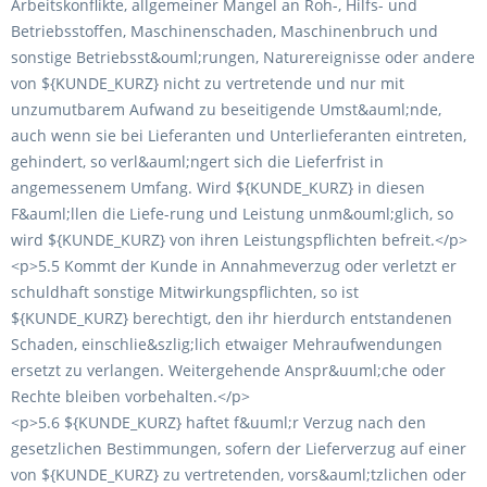
Arbeitskonflikte, allgemeiner Mangel an Roh-, Hilfs- und
Betriebsstoffen, Maschinenschaden, Maschinenbruch und
sonstige Betriebsst&ouml;rungen, Naturereignisse oder andere
von ${KUNDE_KURZ} nicht zu vertretende und nur mit
unzumutbarem Aufwand zu beseitigende Umst&auml;nde,
auch wenn sie bei Lieferanten und Unterlieferanten eintreten,
gehindert, so verl&auml;ngert sich die Lieferfrist in
angemessenem Umfang. Wird ${KUNDE_KURZ} in diesen
F&auml;llen die Liefe-rung und Leistung unm&ouml;glich, so
wird ${KUNDE_KURZ} von ihren Leistungspflichten befreit.</p>
<p>5.5 Kommt der Kunde in Annahmeverzug oder verletzt er
schuldhaft sonstige Mitwirkungspflichten, so ist
${KUNDE_KURZ} berechtigt, den ihr hierdurch entstandenen
Schaden, einschlie&szlig;lich etwaiger Mehraufwendungen
ersetzt zu verlangen. Weitergehende Anspr&uuml;che oder
Rechte bleiben vorbehalten.</p>
<p>5.6 ${KUNDE_KURZ} haftet f&uuml;r Verzug nach den
gesetzlichen Bestimmungen, sofern der Lieferverzug auf einer
von ${KUNDE_KURZ} zu vertretenden, vors&auml;tzlichen oder