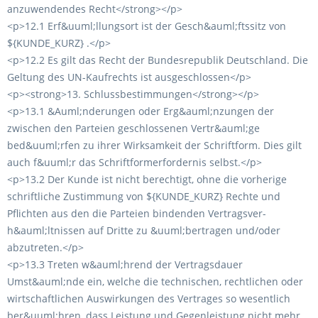
anzuwendendes Recht</strong></p>
<p>12.1 Erf&uuml;llungsort ist der Gesch&auml;ftssitz von
${KUNDE_KURZ} .</p>
<p>12.2 Es gilt das Recht der Bundesrepublik Deutschland. Die
Geltung des UN-Kaufrechts ist ausgeschlossen</p>
<p><strong>13. Schlussbestimmungen</strong></p>
<p>13.1 &Auml;nderungen oder Erg&auml;nzungen der
zwischen den Parteien geschlossenen Vertr&auml;ge
bed&uuml;rfen zu ihrer Wirksamkeit der Schriftform. Dies gilt
auch f&uuml;r das Schriftformerfordernis selbst.</p>
<p>13.2 Der Kunde ist nicht berechtigt, ohne die vorherige
schriftliche Zustimmung von ${KUNDE_KURZ} Rechte und
Pflichten aus den die Parteien bindenden Vertragsver-
h&auml;ltnissen auf Dritte zu &uuml;bertragen und/oder
abzutreten.</p>
<p>13.3 Treten w&auml;hrend der Vertragsdauer
Umst&auml;nde ein, welche die technischen, rechtlichen oder
wirtschaftlichen Auswirkungen des Vertrages so wesentlich
ber&uuml;hren, dass Leistung und Gegenleistung nicht mehr