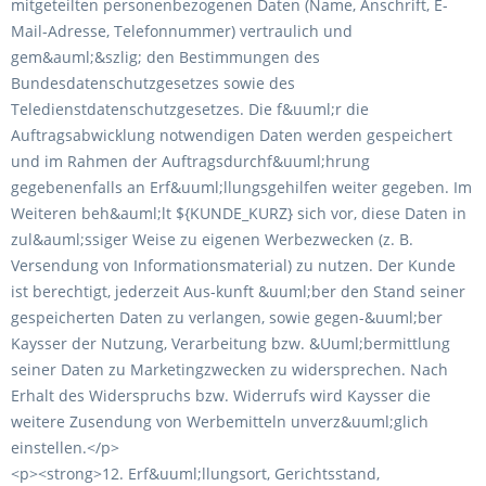
mitgeteilten personenbezogenen Daten (Name, Anschrift, E-
Mail-Adresse, Telefonnummer) vertraulich und
gem&auml;&szlig; den Bestimmungen des
Bundesdatenschutzgesetzes sowie des
Teledienstdatenschutzgesetzes. Die f&uuml;r die
Auftragsabwicklung notwendigen Daten werden gespeichert
und im Rahmen der Auftragsdurchf&uuml;hrung
gegebenenfalls an Erf&uuml;llungsgehilfen weiter gegeben. Im
Weiteren beh&auml;lt ${KUNDE_KURZ} sich vor, diese Daten in
zul&auml;ssiger Weise zu eigenen Werbezwecken (z. B.
Versendung von Informationsmaterial) zu nutzen. Der Kunde
ist berechtigt, jederzeit Aus-kunft &uuml;ber den Stand seiner
gespeicherten Daten zu verlangen, sowie gegen-&uuml;ber
Kaysser der Nutzung, Verarbeitung bzw. &Uuml;bermittlung
seiner Daten zu Marketingzwecken zu widersprechen. Nach
Erhalt des Widerspruchs bzw. Widerrufs wird Kaysser die
weitere Zusendung von Werbemitteln unverz&uuml;glich
einstellen.</p>
<p><strong>12. Erf&uuml;llungsort, Gerichtsstand,