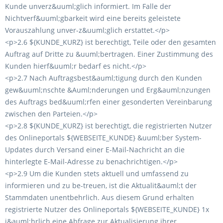
Kunde unverz&uuml;glich informiert. Im Falle der
Nichtverf&uuml;gbarkeit wird eine bereits geleistete
Vorauszahlung unver-z&uuml;glich erstattet.</p>
<p>2.6 ${KUNDE_KURZ} ist berechtigt, Teile oder den gesamten
Auftrag auf Dritte zu &uuml;bertragen. Einer Zustimmung des
Kunden hierf&uuml;r bedarf es nicht.</p>
<p>2.7 Nach Auftragsbest&auml;tigung durch den Kunden
gew&uuml;nschte &Auml;nderungen und Erg&auml;nzungen
des Auftrags bed&uuml;rfen einer gesonderten Vereinbarung
zwischen den Parteien.</p>
<p>2.8 ${KUNDE_KURZ} ist berechtigt, die registrierten Nutzer
des Onlineportals ${WEBSEITE_KUNDE} &uuml;ber System-
Updates durch Versand einer E-Mail-Nachricht an die
hinterlegte E-Mail-Adresse zu benachrichtigen.</p>
<p>2.9 Um die Kunden stets aktuell und umfassend zu
informieren und zu be-treuen, ist die Aktualit&auml;t der
Stammdaten unentbehrlich. Aus diesem Grund erhalten
registrierte Nutzer des Onlineportals ${WEBSEITE_KUNDE} 1x
j&auml;hrlich eine Abfrage zur Aktualisierung ihrer