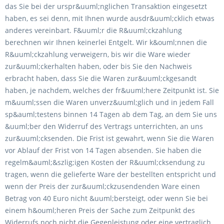
das Sie bei der urspr&uuml;nglichen Transaktion eingesetzt
haben, es sei denn, mit Ihnen wurde ausdr&uuml;cklich etwas
anderes vereinbart. F&uuml;r die R&uuml;ckzahlung
berechnen wir Ihnen keinerlei Entgelt. Wir k&ouml;nnen die
R&uuml;ckzahlung verweigern, bis wir die Ware wieder
zur&uuml;ckerhalten haben, oder bis Sie den Nachweis
erbracht haben, dass Sie die Waren zur&uuml;ckgesandt
haben, je nachdem, welches der fr&uuml;here Zeitpunkt ist. Sie
m&uuml;ssen die Waren unverz&uuml;glich und in jedem Fall
sp&auml;testens binnen 14 Tagen ab dem Tag, an dem Sie uns
&uuml;ber den Widerruf des Vertrags unterrichten, an uns
zur&uuml;cksenden. Die Frist ist gewahrt, wenn Sie die Waren
vor Ablauf der Frist von 14 Tagen absenden. Sie haben die
regelm&auml;&szlig;igen Kosten der R&uuml;cksendung zu
tragen, wenn die gelieferte Ware der bestellten entspricht und
wenn der Preis der zur&uuml;ckzusendenden Ware einen
Betrag von 40 Euro nicht &uuml;bersteigt, oder wenn Sie bei
einem h&ouml;heren Preis der Sache zum Zeitpunkt des
Widerrufs noch nicht die Gegenleistung oder eine vertraglich