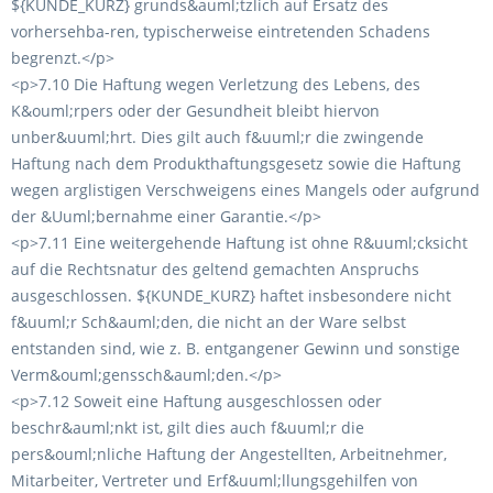
${KUNDE_KURZ} grunds&auml;tzlich auf Ersatz des
vorhersehba-ren, typischerweise eintretenden Schadens
begrenzt.</p>
<p>7.10 Die Haftung wegen Verletzung des Lebens, des
K&ouml;rpers oder der Gesundheit bleibt hiervon
unber&uuml;hrt. Dies gilt auch f&uuml;r die zwingende
Haftung nach dem Produkthaftungsgesetz sowie die Haftung
wegen arglistigen Verschweigens eines Mangels oder aufgrund
der &Uuml;bernahme einer Garantie.</p>
<p>7.11 Eine weitergehende Haftung ist ohne R&uuml;cksicht
auf die Rechtsnatur des geltend gemachten Anspruchs
ausgeschlossen. ${KUNDE_KURZ} haftet insbesondere nicht
f&uuml;r Sch&auml;den, die nicht an der Ware selbst
entstanden sind, wie z. B. entgangener Gewinn und sonstige
Verm&ouml;genssch&auml;den.</p>
<p>7.12 Soweit eine Haftung ausgeschlossen oder
beschr&auml;nkt ist, gilt dies auch f&uuml;r die
pers&ouml;nliche Haftung der Angestellten, Arbeitnehmer,
Mitarbeiter, Vertreter und Erf&uuml;llungsgehilfen von