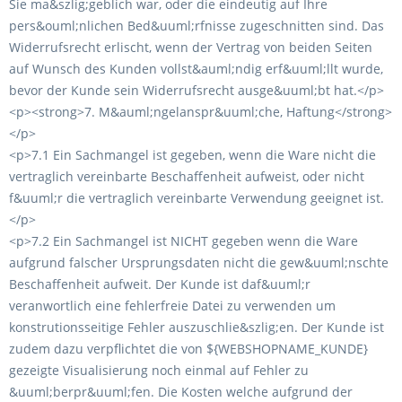
Sie ma&szlig;geblich war, oder die eindeutig auf Ihre
pers&ouml;nlichen Bed&uuml;rfnisse zugeschnitten sind. Das
Widerrufsrecht erlischt, wenn der Vertrag von beiden Seiten
auf Wunsch des Kunden vollst&auml;ndig erf&uuml;llt wurde,
bevor der Kunde sein Widerrufsrecht ausge&uuml;bt hat.</p>
<p><strong>7. M&auml;ngelanspr&uuml;che, Haftung</strong>
</p>
<p>7.1 Ein Sachmangel ist gegeben, wenn die Ware nicht die
vertraglich vereinbarte Beschaffenheit aufweist, oder nicht
f&uuml;r die vertraglich vereinbarte Verwendung geeignet ist.
</p>
<p>7.2 Ein Sachmangel ist NICHT gegeben wenn die Ware
aufgrund falscher Ursprungsdaten nicht die gew&uuml;nschte
Beschaffenheit aufweit. Der Kunde ist daf&uuml;r
veranwortlich eine fehlerfreie Datei zu verwenden um
konstrutionsseitige Fehler auszuschlie&szlig;en. Der Kunde ist
zudem dazu verpflichtet die von ${WEBSHOPNAME_KUNDE}
gezeigte Visualisierung noch einmal auf Fehler zu
&uuml;berpr&uuml;fen. Die Kosten welche aufgrund der