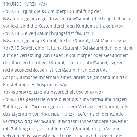
${KUNDE_KURZ} .</p>
<p>7.13 Ergibt die &Uuml;berpr&uuml;fung der
M&auml;ngelanzeige, dass ein Gew&auml;hrleistungsfall nicht
vorliegt, sind die Kosten durch den Kunden zu tragen.</p>
<p>7.14 Die Verj&auml;hrungsfrist f&uuml;r
M&auml;ngelanspr&uuml;che betr&auml;gt 24 Monate.</p>
<p>7.15 Soweit eine Haftung f&uuml;r Sch&auml;den, die nicht
auf der Verletzung von Leben, K&ouml;rper oder Gesundheit
des Kunden beruhen, f&uuml;r leichte Fahrl&auml;ssigkeit
nicht ausgeschlossen ist, verj&auml;hren derartige
Anspr&uuml;che innerhalb eines Jahres be-ginnend mit der
Entstehung des Anspruchs.</p>
<p><strong>8. Eigentumsvorbehalt</strong></p>
<p>8.1 Die gelieferte Ware bleibt bis zur vollst&auml;ndigen
Zahlung aller Forderungen aus dem Vertragsverh&auml;ltnis
das Eigentum von ${KUNDE_KURZ} . Sofern sich der Kunde
vertragswidrig verh&auml;lt &ndash; insbesondere soweit er
mit Zahlung der geschuldeten Verg&uuml;tung in Verzug
gekommen ist &ndash; hat ${KUNDE_KURZ} das Recht, die