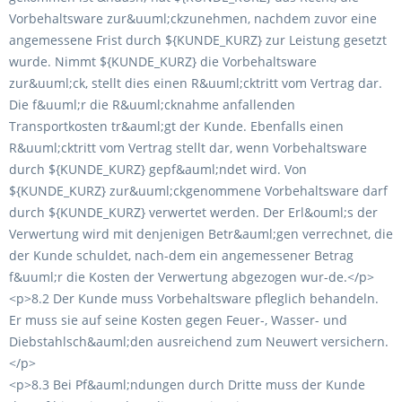
Vorbehaltsware zur&uuml;ckzunehmen, nachdem zuvor eine
angemessene Frist durch ${KUNDE_KURZ} zur Leistung gesetzt
wurde. Nimmt ${KUNDE_KURZ} die Vorbehaltsware
zur&uuml;ck, stellt dies einen R&uuml;cktritt vom Vertrag dar.
Die f&uuml;r die R&uuml;cknahme anfallenden
Transportkosten tr&auml;gt der Kunde. Ebenfalls einen
R&uuml;cktritt vom Vertrag stellt dar, wenn Vorbehaltsware
durch ${KUNDE_KURZ} gepf&auml;ndet wird. Von
${KUNDE_KURZ} zur&uuml;ckgenommene Vorbehaltsware darf
durch ${KUNDE_KURZ} verwertet werden. Der Erl&ouml;s der
Verwertung wird mit denjenigen Betr&auml;gen verrechnet, die
der Kunde schuldet, nach-dem ein angemessener Betrag
f&uuml;r die Kosten der Verwertung abgezogen wur-de.</p>
<p>8.2 Der Kunde muss Vorbehaltsware pfleglich behandeln.
Er muss sie auf seine Kosten gegen Feuer-, Wasser- und
Diebstahlsch&auml;den ausreichend zum Neuwert versichern.
</p>
<p>8.3 Bei Pf&auml;ndungen durch Dritte muss der Kunde