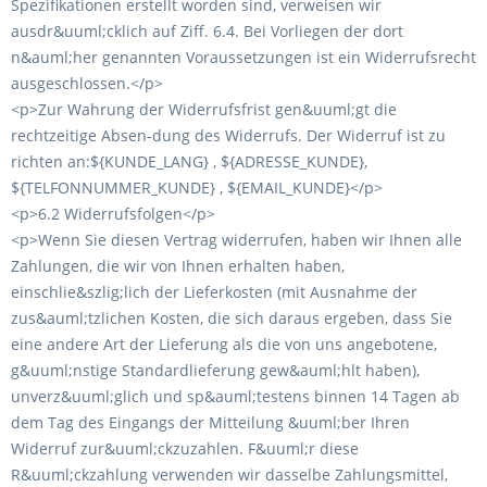
Spezifikationen erstellt worden sind, verweisen wir
ausdr&uuml;cklich auf Ziff. 6.4. Bei Vorliegen der dort
n&auml;her genannten Voraussetzungen ist ein Widerrufsrecht
ausgeschlossen.</p>
<p>Zur Wahrung der Widerrufsfrist gen&uuml;gt die
rechtzeitige Absen-dung des Widerrufs. Der Widerruf ist zu
richten an:${KUNDE_LANG} , ${ADRESSE_KUNDE},
${TELFONNUMMER_KUNDE} , ${EMAIL_KUNDE}</p>
<p>6.2 Widerrufsfolgen</p>
<p>Wenn Sie diesen Vertrag widerrufen, haben wir Ihnen alle
Zahlungen, die wir von Ihnen erhalten haben,
einschlie&szlig;lich der Lieferkosten (mit Ausnahme der
zus&auml;tzlichen Kosten, die sich daraus ergeben, dass Sie
eine andere Art der Lieferung als die von uns angebotene,
g&uuml;nstige Standardlieferung gew&auml;hlt haben),
unverz&uuml;glich und sp&auml;testens binnen 14 Tagen ab
dem Tag des Eingangs der Mitteilung &uuml;ber Ihren
Widerruf zur&uuml;ckzuzahlen. F&uuml;r diese
R&uuml;ckzahlung verwenden wir dasselbe Zahlungsmittel,