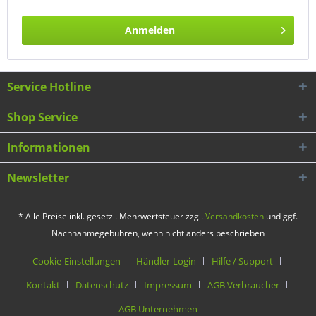
Anmelden
Service Hotline
Shop Service
Informationen
Newsletter
* Alle Preise inkl. gesetzl. Mehrwertsteuer zzgl.
Versandkosten
und ggf.
Nachnahmegebühren, wenn nicht anders beschrieben
Cookie-Einstellungen
Händler-Login
Hilfe / Support
Kontakt
Datenschutz
Impressum
AGB Verbraucher
AGB Unternehmen